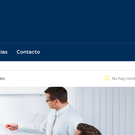
ias
Contacto
les
No hay come