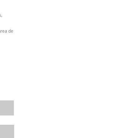
s,
área de