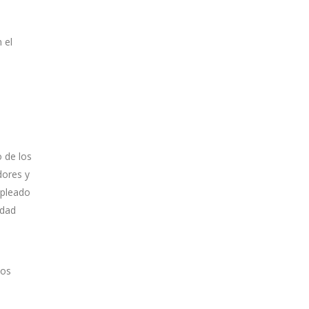
 el
 de los
dores y
mpleado
idad
ios