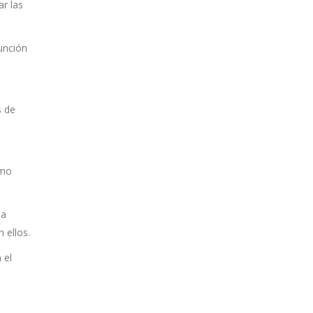
ar las
unción
s de
omo
ma
 ellos.
 el